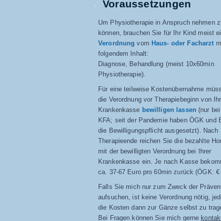
​Voraussetzungen
Um Physiotherapie in Anspruch nehmen z
können, brauchen Sie für Ihr Kind meist e
Verordnung
vom
Haus- oder Facharzt
m
folgendem Inhalt:
Diagnose, Behandlung
(meist 10x60min
Physiotherapie).
Für eine teilweise Kostenübernahme müs
die Verordnung vor Therapiebeginn von Ihr
Krankenkasse
bewilligen lassen
(nur be
KFA; seit der Pandemie haben ÖGK und
die Bewilligungspflicht ausgesetzt). Nach
Therapieende reichen Sie die bezahlte Ho
mit der bewilligten Verordnung bei Ihrer
Krankenkasse ein. Je nach Kasse bekom
ca. 37-67 Euro pro 60min zurück (ÖGK: € 
Falls Sie mich nur zum Zweck der Präven
aufsuchen, ist keine Verordnung nötig, je
die Kosten dann zur Gänze selbst zu trag
Bei Fragen können Sie mich gerne
kontak