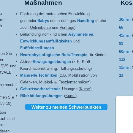
​Maßnahmen
Kos
u
Förderung der motorischen Entwicklung
30min
ine
gesunder
Babys
durch richtiges
Handling
(siehe
it
auch
Onlinekurse
und
Vorträge
)
66
Behandlung von kindlichen
Asymmetrien,
45min
Entwicklungsauffälligkeiten
und
99
Fußfehlstellungen
60min
sen Sie
Neurophysiologische Rota-Therapie
für Kinder
132
er
Aktive
Bewegungsübungen
(z.B. Kraft-,
i SVS und
15min
Koordinationstraining, Haltungsschulung)
 BVAEB
Manuelle Techniken
(z.B. Mobilisation von
33
Gelenken, Muskel- & Faszientechniken)
norarnote
Geburtsvorbereitende
Übungen (
K
urs
e
)
Rückbildungsübungen
(
Kurse
)
men Sie
59,10).
Weiter zu meinen Schwerpunkten
tion
doch sind
en.
tieren
.