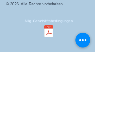
© 2026. Alle Rechte vorbehalten.
Allg. Geschäftsbedingungen
Datenschutzerklärung
Adresse
Hauptstraße 229/1, 1. Stock
2231 Strasshof an der Nordbahn
Niederösterreich
kathrin.mattes@physio-austria.physio
+43 699 11 21 65 64