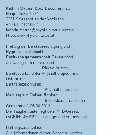
Kathrin Mattes, BSc, Bakk. rer. nat.
Hauptstraße 229/1
2231 Strasshof an der Nordbahn
+43 699 11216564
kathrin.mattes@physio-austria.physio
http://www.physiomattes.at
Prüfung der Berufsberechtigung und
Hygienische Aufsicht:
Bezirkshauptmannschaft Gänserndorf
Zuständiger Berufsverband:
Physio Austria,
Bundesverband der PhysiotherapeutInnen
Österreichs
Berufsbezeichnung:
Physiotherapeutin
Meldung zur Freiberuflichkeit:
Bezirkshauptmannschaft
Gänserndorf,
03.08.2012
Die Tätigkeit unterliegt dem MTD-Gesetz
(BGBINr. 460/1992 in der geltenden Fassung).
Haftungsausschluss:
Alle Informationen dieser Webseite werden