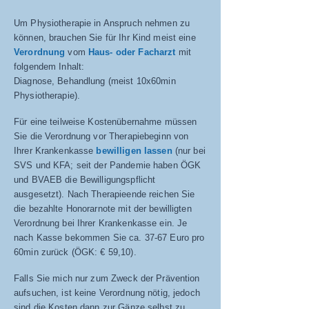
Um Physiotherapie in Anspruch nehmen zu
können, brauchen Sie für Ihr Kind meist eine
Verordnung
vom
Haus- oder Facharzt
mit
folgendem Inhalt:
Diagnose, Behandlung (meist 10x60min
Physiotherapie).
Für eine teilweise Kostenübernahme müssen
Sie die Verordnung vor Therapiebeginn von
Ihrer Krankenkasse
bewilligen lassen
(nur bei
SVS und KFA;
seit der Pandemie haben
ÖGK
und BVAEB
die Bewilligungspflicht
ausgesetzt). Nach Therapieende reichen Sie
die bezahlte Honorarnote mit der bewilligten
Verordnung bei Ihrer Krankenkasse ein. Je
nach Kasse bekommen Sie ca. 37
-67
Euro pro
60
min zurück (ÖGK: € 59,10
).
Falls Sie mich nur zum Zweck der Prävention
aufsuchen, ist keine Verordnung nötig, jedoch
sind die Kosten dann zur Gänze selbst zu