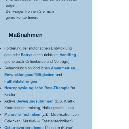
tragen.
Bei Fragen können Sie mich
gerne
kontaktieren
.
​Maßnahmen
Förderung der motorischen Entwicklung
gesunder
Babys
durch richtiges
Handling
(siehe auch
Onlinekurse
und
Vorträge
)
Behandlung von kindlichen
Asymmetrien,
Entwicklungsauffälligkeiten
und
Fußfehlstellungen
Neurophysiologische Rota-Therapie
für
Kinder
Aktive
Bewegungsübungen
(z.B. Kraft-,
Koordinationstraining, Haltungsschulung)
Manuelle Techniken
(z.B. Mobilisation von
Gelenken, Muskel- & Faszientechniken)
Geburtsvorbereitende
Übungen (
K
urs
e
)