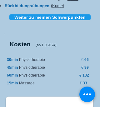
Rückbildungsübungen
(
Kurse
)
Weiter zu meinen Schwerpunkten
Kosten
(ab 1.9.2024)
30min
Physiotherapie
€
66
45min
Physiotherapie
€
99
60min
Physiotherapie
€
132
15min
Massage
€
33